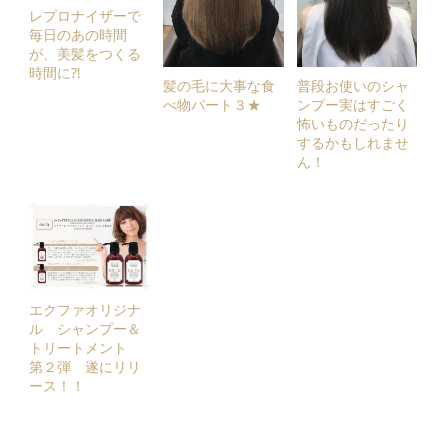
レプロナイザーで
毎日のあの時間
が、美髪をつくる
時間に⁈
髪の毛に大事な食
普段お使いのシャ
べ物パート３★
ンプー実はすごく
怖いものだったり
するかもしれませ
ん！
エクファオリジナ
ル シャンプー＆
トリートメント
第２弾 遂にリリ
ース！！