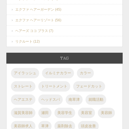
エクファ ヘアーガーデン (45)
エクファ ヘアーリゾート (56)
ヘアーズ ココ プラス (7)
リクルート (12)
TAG
アイラッシュ
イルミナカラー
カラー
ストレート
トリートメント
フェードカット
ヘアエステ
ヘッドスパ
南草津
就職活動
滋賀美容師
瀬田
美容学生
美容室
美容師
美容師求人
草津
薬剤除去
頭皮改善