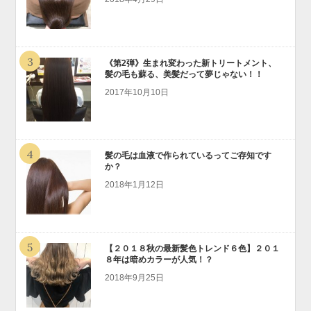
3
《第2弾》生まれ変わった新トリートメント、
髪の毛も蘇る、美髪だって夢じゃない！！
2017年10月10日
4
髪の毛は血液で作られているってご存知です
か？
2018年1月12日
5
【２０１８秋の最新髪色トレンド６色】２０１
８年は暗めカラーが人気！？
2018年9月25日