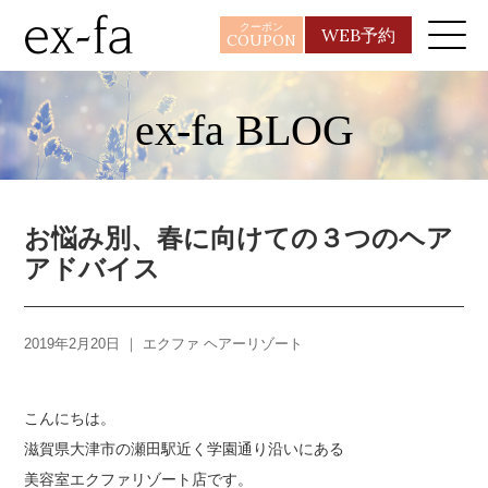
クーポン
WEB予約
COUPON
ex-fa BLOG
お悩み別、春に向けての３つのヘア
アドバイス
2019年2月20日 ｜
エクファ ヘアーリゾート
こんにちは。
滋賀県大津市の瀬田駅近く学園通り沿いにある
美容室エクファリゾート店です。