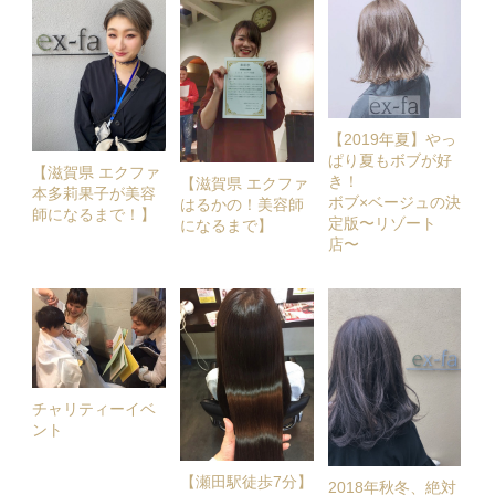
【2019年夏】やっ
ぱり夏もボブが好
【滋賀県 エクファ
き！
【滋賀県 エクファ
本多莉果子が美容
ボブ×ベージュの決
はるかの！美容師
師になるまで！】
定版〜リゾート
になるまで】
店〜
チャリティーイベ
ント
【瀬田駅徒歩7分】
2018年秋冬、絶対