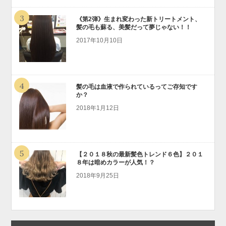
3
《第2弾》生まれ変わった新トリートメント、
髪の毛も蘇る、美髪だって夢じゃない！！
2017年10月10日
4
髪の毛は血液で作られているってご存知です
か？
2018年1月12日
5
【２０１８秋の最新髪色トレンド６色】２０１
８年は暗めカラーが人気！？
2018年9月25日