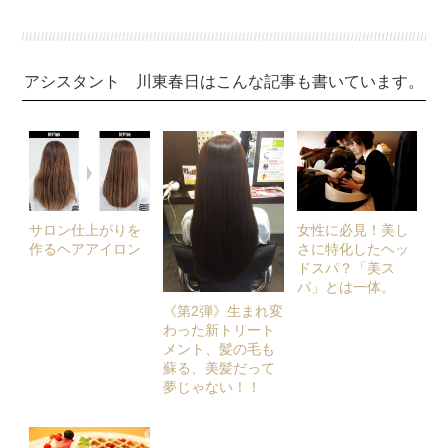
アシスタント 川東春日はこんな記事も書いています。
サロン仕上がりを
女性に必見！美し
作るヘアアイロン
さに特化したヘッ
ドスパ？「美ス
パ」とは一体。
《第2弾》生まれ変
わった新トリート
メント、髪の毛も
蘇る、美髪だって
夢じゃない！！