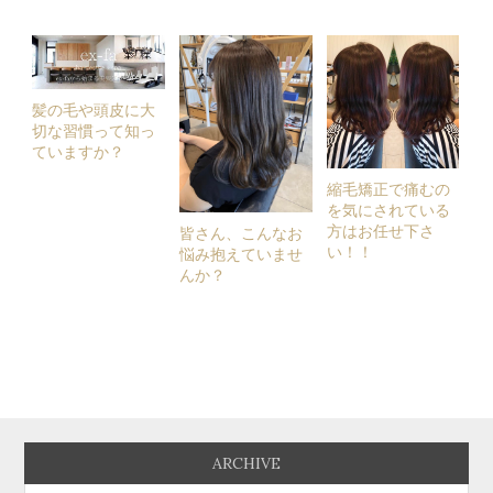
髪の毛や頭皮に大
切な習慣って知っ
ていますか？
縮毛矯正で痛むの
を気にされている
方はお任せ下さ
皆さん、こんなお
い！！
悩み抱えていませ
んか？
ARCHIVE