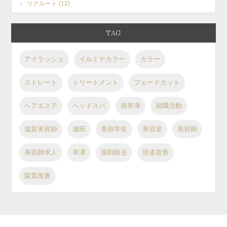
リクルート (12)
TAG
アイラッシュ
イルミナカラー
カラー
ストレート
トリートメント
フェードカット
ヘアエステ
ヘッドスパ
南草津
就職活動
滋賀美容師
瀬田
美容学生
美容室
美容師
美容師求人
草津
薬剤除去
頭皮改善
髪質改善