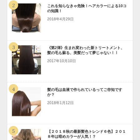
2
これを知らなきゃ危険！ヘアカラーによる10コ
の知識！
2018年4月29日
3
《第2弾》生まれ変わった新トリートメント、
髪の毛も蘇る、美髪だって夢じゃない！！
2017年10月10日
4
髪の毛は血液で作られているってご存知です
か？
2018年1月12日
5
【２０１８秋の最新髪色トレンド６色】２０１
８年は暗めカラーが人気！？