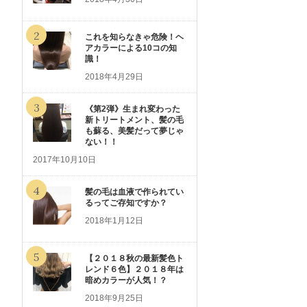
2
これを知らなきゃ危険！ヘ
アカラーによる10コの知
識！
2018年4月29日
3
《第2弾》生まれ変わった
新トリートメント、髪の毛
も蘇る、美髪だって夢じゃ
ない！！
2017年10月10日
4
髪の毛は血液で作られてい
るってご存知ですか？
2018年1月12日
5
【２０１８秋の最新髪色ト
レンド６色】２０１８年は
暗めカラーが人気！？
2018年9月25日